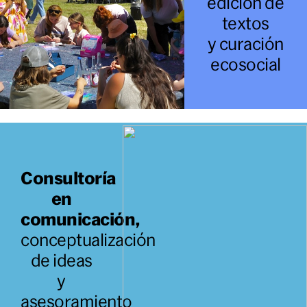
edición de
textos
y curación
ecosocial
Consultoría
en
comunicación,
conceptualización
de ideas
y
asesoramiento